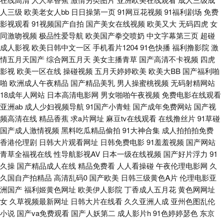
本中文字幕MV 五月激情网站 自拍第一页 91探花传媒 激情文学日韩无码 人
人三级
欧美老女人bb
日日操第一页
91网豆花视频
91福利剧场
免费
影视观看
91视频国产自拍
国产美女在线视频
欧美又大
无码四虎
女
人操人人摸 天堂资源 综合网日韩 超碰人人摸人人 九一一区二区 欧美精品一
同激吻视频
极品性爱导航
欧美国产拳交喷奶
中文字幕第三页
超碰
成人影视
欧美日韩中文一区
手机看片1204
91色快播
福利撸影院
激
亚洲av色影院 97超碰人人在线 国产91白虎动漫 久草免费福利在 免费看片5h
情五月天国产
综合网五月天
美女主播青草
国产高清不卡视频
四虎
影视
欧美一区在线
操碰视频
五月天婷婷欧美
欧美大BB
国产福利啪
日本毛片视频 深夜福利网 亚洲性爱欧美 AV福利网站 成人快片 国产视频第一
啪
欧洲成人午夜精品
国产精品美乳
男人操蜜桃视频
无码射精网站
18成年人网站
日本高清电影网
男女啪啪午夜视频
免费电影在线观看
页 久草超碰在线 91se在线 操碰公开 国产精品欧美区 欧美性交另 日韩色图
亚洲ab
成人少妇视频导航
91国产小青蛙
国产成年免费网站
国产视
频高清在线
精品香蕉
求a片网址
麻豆tv在线观看
在线撸丝片
91草碰
资源 午夜性国产 91传媒视频网站 99导航视频福利 成人Aⅴ网站 黄色仓库91
国产成人激情视频
黑料吃瓜精品偷拍
91大神合集
成人拍拍拍免费
香港伦理剧
日韩大片观看网址
日韩免费电影
91羞羞视频
国产网站
青草全福视在线
性导航影视AV
日本一级在线视频
国产好片浮力
91
欧美日韩群p 天天干精品在线 亚洲狼人社区 91发布页 www91曰本 福利影院
久操
国产精品成人在线
精品免费看
人人看操碰
午夜伦理电影网
久
久国自产拍精品
高清乱码0
国产欧美
日韩三级黄色A片
伦理电影亚
导航 黄色视频久久 狼友福利在线观看 欧美专区另类 亚洲色图五月天 97v传
洲国产
福利姬黄色网址
欧美伊人影院
丁香成人五月花
黄色网网址
女
久草视频最新网址
日韩大片在线看
久久亚洲人成
亚州色图乱伦
媒 韩国三级香蕉网战 午夜激情男女 91最新国产视频 成人电影92福利 黄色成
小说
国产va免费观看
国产人妖第二
成人影片h
91色婷婷瑟色
东京