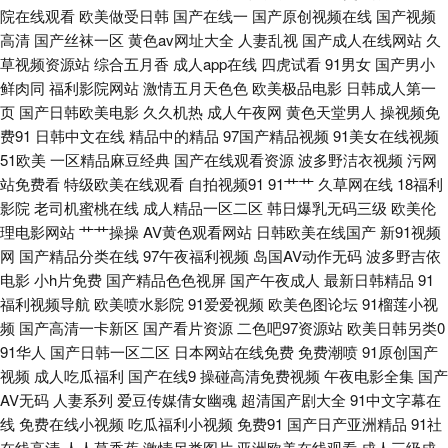
青草原福利网 综合色情国产 99色色伦 国产91在线观看 成人视频在线导航 熟
院在线观看
欧美做受日韩
国产在线一
国产原创视频在线
国产视频
高清
国产丝袜一区
黄色av网址大全
人妻乱视
国产成人在线网站
久
妇TV 97亚洲天堂色色 久久伊人狼人 AV综合资源 国产精品传媒狼友 黄色网
草视频资源站
综合五月香
成人app在线
四虎试看
91男女
国产男小
鲜肉同
福利影院网站
激情五月天色色
欧美极品电影
日韩成人第一
页大全 黄色九一小视频 日韩三级第一页 在线观看超碰 日韩欧美大B 91在线
页
国产日韩欧美电影
久久机热
成人午夜网
黄色天堂男人
操视频免
费91
日韩中文在线
精品中的精品
97国产精品视频
91美女在线视频
51欧美
一区精品麻豆经典
国产在线观看资源
波多野洁衣视频
污网
网页 欧美极度性交网 午夜诱惑老司机 91网站秘密入口 黄色无码91精东 AV
站免费看
特级欧美在线观看
自拍视频91
91艹艹
久草网在线
18福利
影院
老司机蜜桃在线
成人精品一区二区
韩日爆乳无码三级
欧美伦
国产做爱 韩国福利影院 久久综合av 综合色图欧美 俺来也去婷婷听听 韩国有
理电影网站
艹艹操操
AV黄色观看网站
日韩欧美在线国产
新91视频
网
国产精品分类在线
97午夜福利视频
岛国AV动作无码
波多野吉依
码97 美女视频91 人人操热超碰 91第一福利 玖草aⅴ视频 天堂久久大香蕉 亚
电影
小h片免费
国产精品色色视屏
国产午夜成人
最新日韩精品
91
福利视频导航
欧美喷水影院
91爱爱视频
欧美色图论坛
91榴莲小视
洲狼人社区 91色片 老太AV老太AV 午夜电影日韩 亚洲色图字幕 97人妻超碰
频
国产高清一卡新区
国产看片资源
二色吧97资源站
欧美日韩另类0
91华人
国产日韩一区二区
日本网站在线免费
免费潮喷
91原创国产
国内九九亚 日本热情综合网址 午夜福利a毛片 最新日韩欧美A网 AV片在线观
视频
成人吃瓜福利
国产在线9
操碰高清免费视频
午夜电影全集
国产
AV无码
人妻系列
爱豆传媒倩女幽魂
超清国产剧大全
91中文字幕在
看 五月花麻豆传媒 91黄在线观看 超碰毛片 久草涩色色 欧美插B欧美系列 日
线
免费在线小视频
吃瓜福利小视频
免费91
国产日产亚洲精品
91社
在线高清
人人草香蕉
激情另类图片
亚洲欧美在线观看
成人三级成