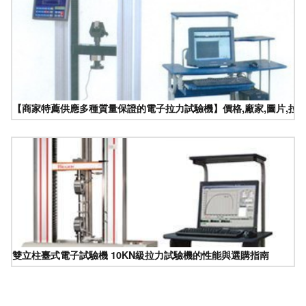
【商家特薦供應多種質量保證的電子拉力試驗機】價格,廠家,圖片,拉力
雙立柱臺式電子試驗機 10KN級拉力試驗機的性能與選購指南