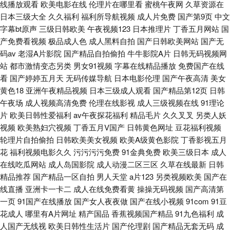
线播放观看
欧美电影在线
伦理片在哪里看
蜜桃午夜网
久草资源在
日本三级大全
久久福利
福利所导航视频
成人片免费
国产第9页
中文
字幕bt原声
三级日韩欧美
午夜视频123
日本推理片
丁香五月网站
国
产免费看视频
极品成人色
成人黑料自拍
国产日韩欧美网站
国产无
码av
老湿A片影院
国产精品自拍偷拍
牛牛影院A片
日韩无码视频网
站
都市激情变态另类
男女91视频
字幕在线精品播放
免费国产在线
看
国产婷婷五月天
无码传媒导航
日本电影伦理
国产午夜高清
美女
黄色18
亚洲午夜精品视频
日本三级成人观看
国产精品第12页
日韩
午夜场
成人视频高清免费
伦理在线影视
成人三级视频在线
91理论
片
欧美日韩性爱福利
av午夜探花福利
精品毛片
久久叉叉
另类人妖
视频
欧美熟妇穴视频
丁香五月V国产
日韩黄色网址
豆花福利视频
轮理片自拍偷拍
日韩欧美美女视频
欧美A级黄色影院
丁香影视五月
花
福利视频电影久久
污污污污免费
91金典免费
欧美三级日本
成人
在线吃瓜网站
成人岛国影院
成人动漫二区三区
久草在线最新
日韩
精品推荐
国产精品一区自拍
男人天堂
a片123
另类视频欧美
国产在
线直播
亚洲卡一卡二
成人在线免费看黄
操操无码视频
国产高清第
一页
91国产在线播放
国产女人夜夜做
国产在线小视频
91com
91豆
花成人
哪里有A片网址
精产国品
香蕉视频国产精品
91九色福利
成
人国产无线视
欧美日韩性生活片
国产伦理剧
国产精品无套无码
成