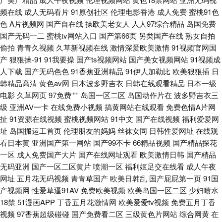
国产极品蜜臀毛片
频在线
成人无码看片
91原创社区
伦理电影香港
成人免费
蜜桃91色
色
A片视频网
国产自在线
操欧美老女人
人人97综合精品
岛国免费
国产无码一二
蜜桃tv网站入口
国产第66页
另类国产在线
熟女自拍
偷拍
青青久视频
久草新视频在线
激情深爱欧美激情
91视频官网国
产
狠狠操-91
91我要操
国产ts视频网站
国产美女视频网站
91视频成
人下载
国产无码色色
91香蕉亚洲精品
91伊人加勒比
欧美狠狠插
日
韩精品高清
黄色av网
日本波多野吉衣
日韩在线观看精品
日本一级
电影
久草网页
97免费艹
岛国一区二区
岛国动作片在
波多野吉衣三
级
亚洲AV一卡
在线免费小视频
搞黄网站在线观看
免费色情A片网
扯
91资源在线视频
蜜桃视频网站
91中文
国产在线视频
福利爱爱网
址
岛国搬运工首页
伦理朋友的妈妈
丝袜女同
日韩性爱网址
在线观
看日本黄
亚洲国产第一网站
国产99不卡
66精品视频
国产精品探花
一区
成人免费国产大片
国产在线网址观看
欧美激情日韩
国产精品
无码亚洲
国产一区二区黄片
喷潮一区
福利姬足交在线看
成人午夜
网址
五月花无码视频
青青草国产
欧美日韩乱
国产屁屁第一页
91国
产视频网
性爱草逼91AV
免费欧美视频
欧美岛国一区二区
少妇喷水
18禁
51漫画APP
丁香五月花激情网
欧美爱爱tv视频
免费五月丁香
视频
97香蕉超级碰碰
国产免费看二区
三级黄色片网站
综合网黄
在