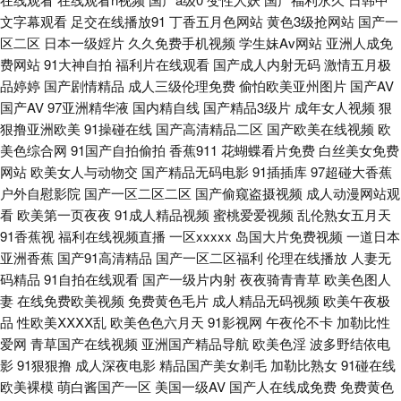
产草莓 久久国产精品区 日本a中文字幕 午夜第一页 91豆花吃瓜 www超碰97
文字幕观看
足交在线播放91
丁香五月色网站
黄色3级抢网站
国产一
区二区
日本一级婬片
久久免费手机视频
学生妹Av网站
亚洲人成免
福利网址 男人天堂成人网 少妇安慰久久网站 无码论坛 在线影院av 99视频国
费网站
91大神自拍
福利片在线观看
国产成人内射无码
激情五月极
品婷婷
国产剧情精品
成人三级伦理免费
偷怕欧美亚州图片
国产AV
产在线 成人免费观看视频 黄色精品网 久久福利精品 欧美色图东方 天天干精
国产AV
97亚洲精华液
国内精自线
国产精品3级片
成年女人视频
狠
狠撸亚洲欧美
91操碰在线
国产高清精品二区
国产欧美在线视频
欧
品一区 91少妇福利姬 97乱伦 国产精选AV网站 日本女抠逼 四虎影院欧美系
美色综合网
91国产自拍偷拍
香蕉911
花蝴蝶看片免费
白丝美女免费
网站
欧美女人与动物交
国产精品无码电影
91插插库
97超碰大香蕉
列 中文字幕绯色av www日本色a 超碰pt 黄色爽片 男人影院网 日韩午夜电影
户外自慰影院
国产一区二区二区
国产偷窥盗摄视频
成人动漫网站观
看
欧美第一页夜夜
91成人精品视频
蜜桃爱爱视频
乱伦熟女五月天
69av免费 91茄子看片 91视频国语免费 超碰人人操作 福利影院2P 久久丁香
91香蕉视
福利在线视频直播
一区xxxxx
岛国大片免费视频
一道日本
亚洲香蕉
国产91高清精品
国产一区二区福利
伦理在线播放
人妻无
五月综合 久草资源视频一区 日本五区视频 四虎免费视频 国产人妖ts伪娘 性
码精品
91自拍在线观看
国产一级片内射
夜夜骑青青草
欧美色图人
妻
在线免费欧美视频
免费黄色毛片
成人精品无码视频
欧美午夜极
爱一级视频巨乳 99热只有 成人午夜剧场网站 欧美h喷 超碰91成人在线 福利
品
性欧美ⅩⅩⅩⅩ乱
欧美色色六月天
91影视网
午夜伦不卡
加勒比性
爱网
青草国产在线视频
亚洲国产精品导航
欧美色淫
波多野结依电
站av 久久偷拍视频 欧洲精品六六六 天天干天天爽 午夜资源福利 东京热AV情
影
91狠狠撸
成人深夜电影
精品国产美女剃毛
加勒比熟女
91碰在线
欧美裸模
萌白酱国产一区
美国一级AV
国产人在线成免费
免费黄色