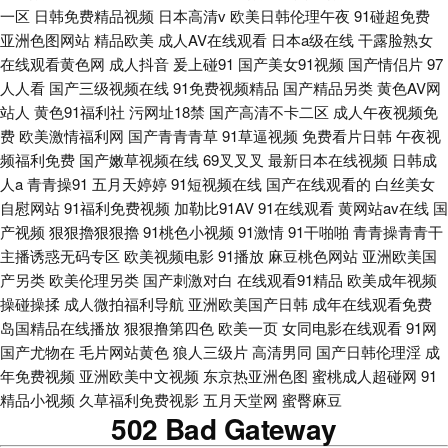
一区
日韩免费精品视频
日本高清v
欧美日韩伦理午夜
91碰超免费
亚洲色图网站
精品欧美
成人AV在线观看
日本a级在线
干露脸熟女
在线观看黄色网
成人抖音
爰上碰91
国产美女91视频
国产情侣片
97
人人看
国产三级视频在线
91免费视频精品
国产精品另类
黄色AV网
站人
黄色91福利社
污网址18禁
国产高清不卡二区
成人午夜视频免
费
欧美激情福利网
国产青青青草
91草逼视频
免费看片日韩
午夜视
频福利免费
国产嫩草视频在线
69叉叉叉
最新日本在线视频
日韩成
人a
青青操91
五月天婷婷
91短视频在线
国产在线观看的
白丝美女
自慰网站
91福利免费视频
加勒比91AV
91在线观看
黄网站av在线
国
产视频
狠狠擼狠狠擼
91桃色小视频
91激情
91干啪啪
青青操青青干
主播诱惑无码专区
欧美视频电影
91播放
麻豆桃色网站
亚洲欧美国
产另类
欧美伦理另类
国产刺激对白
在线观看91精品
欧美成年视频
操碰操揉
成人微拍福利导航
亚洲欧美国产日韩
成年在线观看免费
岛国精品在线播放
狠狠撸第四色
欧美一页
女同电影在线观看
91网
国产尤物在
毛片网站黄色
狼人三级片
高清男同
国产日韩伦理淫
成
年免费视频
亚洲欧美中文视频
东京热亚洲色图
蜜桃成人超碰网
91
精品小视频
久草福利免费视影
五月天堂网
蜜臀麻豆
502 Bad Gateway