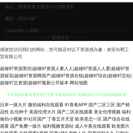
地址：寶應縣紫京商旅中心528-8室
電話：0514-38**
Copyright © 2026
www.nzbzlh.cn
拉力試驗機
江蘇華傲電氣科
技有限公司
拉力試驗機
版權所有
Sitemap
感谢您访问我们的网站，您可能还对以下资源感兴趣：南安街靶工
贸有限公司
超碰97资源黑丝|超碰97资源人妻人人|超碰97资源人人爱|超碰97资
源探花|超碰97资源网国产|超碰97资源在线|超碰97综合|超碰97总站|
超碰97总资源|超碰97最新公开版本
网站地图
日本一级大片
微拍福利在线观看
91香蕉APP
国产二区三区
国产精
日韩无人区艹 草草浮力影院线 日韩第九页 中文字幕电影日本 51视频网站 91
品性
乱伦种子
美国伦理大片
国产二区在线观看
美女伦理视频
福利
偷拍小视频
91社区国产
丁香五月天堂
欧美变态一区
国产综合在线
专区在线欢看 欧美特级片官网 深夜激情影院 在线影院av 91在线视频视频 国
观看
国产免费一级片
福利视频资源站
成人午夜在线观看
欧美图片
在线观看
在线观看h视频
国产a级0
变性人妖
国产福利永久
日韩中