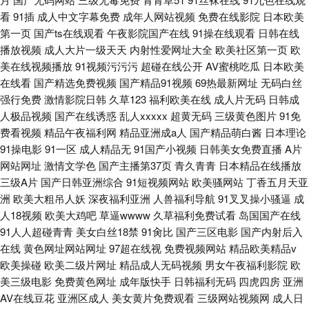
看
91插
成人中文字幕免费
成年人网站视频
免费在线影院
日本欧美
第一页
国产ts在线观看
午夜影院国产在线
91操在线观看
日韩在线
播放视频
成人大片一级天天
内射性爱网址大全
欧美社区第一页
欧
美在线视频播放
91视频污污污
超碰在线公开
AV蜜桃吃瓜
日本欧美
在线看
国产精选免费视频
国产精品91视频
69热最新网址
无码白丝
强行免费
激情影院日韩
久草123
福利欧美在线
成人片无码
日韩成
人极品视频
国产在线诱惑
乱人xxxxx
超黄无码
三级黄色图片
91免
费看视频
精品午夜福利网
精品亚洲成a人
国产精品萌白酱
日本理论
91操电影
91一区
成人精品无
91国产小视频
日韩美女免费直播
A片
网站网址
激情文学色
国产主播第37页
青久青青
日本精品在线播放
三级A片
国产日韩亚洲综合
91短视频网站
欧美骚网站
丁香五月天亚
洲
欧美大粗吊人妖
深夜福利亚洲
人兽福利导航
91叉叉操小骚逼
成
人18视频
欧美大鸡吧
草逼wwww
久草福利免费试看
岛国国产在线
91人人超碰青青
美女白丝18禁
91肏比
国产三区电影
国产内射后入
在线
黄色网址网站网址
97超在线视
免费视频网站
精品欧美精品v
欧美操碰
欧美二级片网址
精品成人无码视频
男女午夜福利影院
欧
美三级电影
免费黄色网址
成年版快手
日韩福利无码
四虎四房
亚洲
AV在线豆花
亚洲区成人
美女黄片免费观看
三级网站视频网
成人日