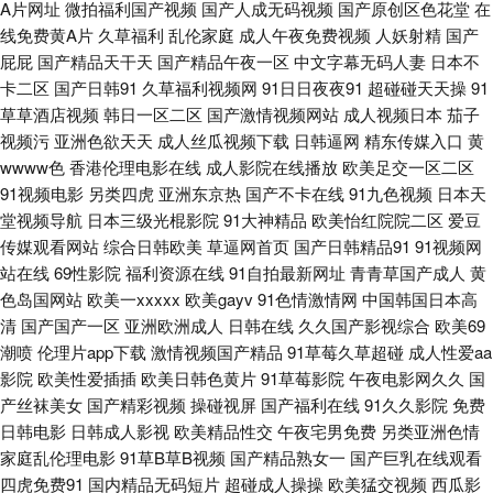
A片网址
微拍福利国产视频
国产人成无码视频
国产原创区色花堂
在
趣 黄色网入口站黄色 亚洲欧美另类人妖 91性爱电影 www性福导航 精东AV
线免费黄A片
久草福利
乱伦家庭
成人午夜免费视频
人妖射精
国产
屁屁
国产精品天干天
国产精品午夜一区
中文字幕无码人妻
日本不
导航 欧美桃色网 午夜福利国产区 91aV免费视频 成人久久国产精品 国产肛
卡二区
国产日韩91
久草福利视频网
91日日夜夜91
超碰碰天天操
91
草草酒店视频
韩日一区二区
国产激情视频网站
成人视频日本
茄子
交在线 日韩色网址 亚洲日美韩AV 91超碰在线内射 俺去也俺来也 韩日色资
视频污
亚洲色欲天天
成人丝瓜视频下载
日韩逼网
精东传媒入口
黄
wwww色
香港伦理电影在线
成人影院在线播放
欧美足交一区二区
源 欧美成人A区 婷婷五月天成人色 午夜香蕉剧场 91次元刺激 a片免费网站
91视频电影
另类四虎
亚洲东京热
国产不卡在线
91九色视频
日本天
堂视频导航
日本三级光棍影院
91大神精品
欧美怡红院院二区
爱豆
入口 国产一区二区11 另类制服av 蜜臀ab 欧美熟女交 91国产黑丝短片 www
传媒观看网站
综合日韩欧美
草逼网首页
国产日韩精品91
91视频网
站在线
69性影院
福利资源在线
91自拍最新网址
青青草国产成人
黄
变态天堂 国产精品多乙 黄色免费链接 久热大香蕉 香蕉视频下载污 影音先锋
色岛国网站
欧美一xxxxx
欧美gayv
91色情激情网
中国韩国日本高
清
国产国产一区
亚洲欧洲成人
日韩在线
久久国产影视综合
欧美69
黄区 91探花在线 变态另类资源 国产精品乱草 91大片在线播放 A片网纸 福利
潮喷
伦理片app下载
激情视频国产精品
91草莓久草超碰
成人性爱aa
影院
欧美性爱插插
欧美日韩色黄片
91草莓影院
午夜电影网久久
国
网址导航在线 国产麻豆9 青青草AV导航 日韩肏屄视频 少妇影院在线 婷婷五
产丝袜美女
国产精彩视频
操碰视屏
国产福利在线
91久久影院
免费
日韩电影
日韩成人影视
欧美精品性交
午夜宅男免费
另类亚洲色情
月份尹色 午夜熟女av影院 俺去也导航 国产天天无日日 欧美成人午夜剧场 青
家庭乱伦理电影
91草B草B视频
国产精品熟女一
国产巨乳在线观看
四虎免费91
国内精品无码短片
超碰成人操操
欧美猛交视频
西瓜影