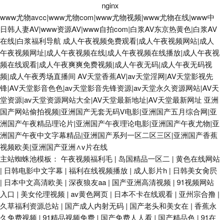
nginx
www尤物avcc|www尤物com|www尤物视频|www尤物在线|www中
日韩人妻AV|www资源AV|www自拍com|白浆AV东京热黄色|白浆AV
在线|白浆福利导航
成人午夜视频免费观看|成人午夜视频网站|成人
午夜视频网址|成人午夜视频在线|成人午夜视频在线播放|成人午夜视
频在线观看|成人午夜爽爽免费视频|成人午夜无码|成人午夜无码视
频|成人午夜秀场直播间
AV天堂香蕉AV|av天堂淫网|AV天堂影视先
锋|AV天堂影音色色|av天堂影音先锋资源|av天堂永久资源网站|AV天
堂资源|av天堂资源网站大全|AV天堂最新地址|AV天堂最新网址
亚洲
国产网站偷拍视频|亚洲国产无套无码V电影|亚洲国产五月综合网|亚
洲国产午夜精品理论片|亚洲国产午夜理论电影|亚洲国产午夜尤物|亚
洲国产午夜中文字幕精品|亚洲国产系列一区二区三区|亚洲国产香蕉
视频欧美|亚洲国产亚洲∧v片在线
主站蜘蛛池模板：
午夜视频福利毛
|
岛国精品一区二
|
黄色在线网站
|
日韩电影中文字幕
|
福利在线视频播放
|
成人影片h
|
日韩美女肏屄
|
日本中文高清欧美
|
深夜狼友aa
|
国产亚洲高清视频
|
91视频网站
入口
|
美女伦理视频
|
av黄色网页
|
日本不卡在线观看
|
亚州宗合撸
|
久草福利资源总站
|
国产成人内射无码
|
国产老头和美女在
|
香蕉永
久免费视频
|
91精品视频免费
|
国产免费人人看
|
国产精品色
|
91在