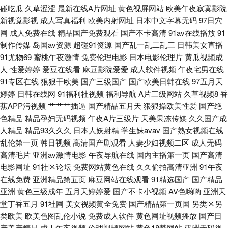
碰吃瓜
久草涩涩
最新在线A片网址
黄色视屏网站
欧美午夜寂寞影院
品 国产TS系里 欧美浮力 熟女黑丝足交 中文字幕国产主播 97伊人 丁香8月大
新视觉影视
成人写真福利
欧美内射网址
日本中文字幕无码
97日穴
网
成人免费在线
精品国产免费观看
国产不卡高清
91av在线播放
91
香蕉 久久国产高潮久久 午夜情色成人在线 91人妻成人专区 精品综合国浮 五
制作传媒
岛国av资源
超碰91资源
国产乱一乱二乱三
日韩美女直播
91尤物69
蜜桃午夜激情
免费伦理电影
日本电影伦理片
黄瓜视频成
月四房色播婷婷 AV岛国论坛 黄网址在线看 欧美色图2 婷婷色色网 91才热
人
性爱婷婷
爱豆在线看
麻豆影院爱爱
成人软件视频
午夜宅男在线
91专区在线
狠狠干欧美
国产三级国产
国产欧美日韩在线
97五月天
www俺去色色 久草视频在线毛片 日本AⅤ在线 91看片入口 福利视频合集 丝
婷婷
日韩在线网
91福利社视频
福利导航
A片三级网站
久草视频8
香
蕉APP污视频
艹艹艹插逼
国产精品五月天
狠狠操欧美性爱
国产绝
袜性爱 日本鳥国片 亚洲另类图区88 韩日在线 人人摸97 亚洲不卡一二一 91
色精品
精品孕妇无码视频
午夜A片三级片
天美果冻传媒
久久国产成
人精品
精品93久久久
日本人妖射精
学生妹avav
国产熟女视频在线
视频综合1 成人网站黑丝 三级区美女 91欧洲视频 福利含羞草社区 麻豆国产
乱伦第一页
韩日视频
高清国产剧观看
人妻少妇视频二区
成人无码
高清毛片
亚洲av激情电影
午夜导航在线
国内主播第一页
国产高清
在线 日韩情侣av 伊人大香蕉网 阿v视频在线观看 国产精品久久撸 亚洲特黄
电影网址
91社区论坛
免费网站黄色在线
久久偷拍高清亚洲
91午夜
在线免费
亚洲精品第五页
麻豆网站在线观看
91精选国产
国产精品
精品网站导航 91国视频 欧美午夜剧场 麻豆91巨炮 午夜国产传媒在线 玖玖精
亚洲
黄色三级成年
五月天婷婷爱
国产不卡小视频
AV色哟哟
亚洲天
堂丁香五月
91社网
美女视频黄全免费
国产精品第一页国
另类区另
品 超碰社区自拍 3级片另类 人妖社区午夜剧场 国产人妖另类在线 日韩影音
类欧美
欧美色图乱伦小说
免费成人软件
黄色网址视频播放
国产日
产美产精品
成人午夜视频
伦理视频网站
黄色18禁网站
亚洲无码视