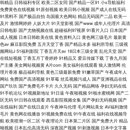
韩精品
日韩福利专区
欧美二区女同
国产精品一区91
小x导航福利
免费黄色在线视频
91原创视频
欧美日韩小视频
国产成人在线无码
91黑料不
国产极品自拍
岛国最大色网站
精品无码国产二品
欧美一
及片
激情网婷婷
人妖大片
91天堂影视
国产www
成年人伦理片
高清
日韩电影
国产尤物视频在线
超碰福利97视屏
91看片入口
日本国产
成人视频
日本日韩欧美在线
黄色资料入口
黄色网三级毛片
最新黄
色av
麻豆影院免费
五月天堂丁香
国产精品水多
福利所导航
三级视
频网站J
51福利影院
丁香五月天av
18日本三级全黄
乱伦天堂
国产
在线短视频
丁香五月丁香婷婷
91精品又
爱豆传媒下载
丁香九月国
产主播
美女网站视频黄
A片com
美女福利在线观看
狼人激情网
伦
理片香港
极品福利导航
黄色三级最新免费
91嫩草国产
午夜成年人
网站
免费国产高清视频
91草莓
丝瓜视频污成人
国产亚洲视品在线
国产玖玖
国产免费毛不卡片
久久无码
国产精品网络
孕妇无码在线
91手机论坛
91视频新地址
91日逼
午夜啪视频
91啪水蜜桃网
国产二
区无码
91日韩在线观看
西瓜影院视频全集
国产孕妇无码视频
国产
在线福利
国产在线日皮片
午夜神马伦理
毛片网站美女
AV福利激情
毛片
黄色网在线播放
91视频免费在线
91午夜在线
福利在线视频导
航
欧美喷潮一区二区
午夜理论片
日本第二片区
国产免费大片
精品
呦视频
日本乱伦高清无码
深夜国产视频
91刺激视频
日本中文字幕