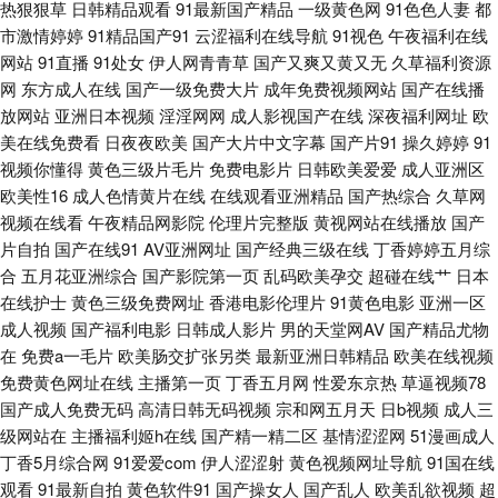
热狠狠草
日韩精品观看
91最新国产精品
一级黄色网
91色色人妻
都
人AV网 蜜桃网91 日本色系天堂 97资源中文字幕 精品超碰福利 人人肏肏 午
市激情婷婷
91精品国产91
云涩福利在线导航
91视色
午夜福利在线
网站
91直播
91处女
伊人网青青草
国产又爽又黄又无
久草福利资源
夜色影院 91嫖娼 操天天操 国产三级小视频 美女被强 亚洲爱爱影院免费 午
网
东方成人在线
国产一级免费大片
成年免费视频网站
国产在线播
放网站
亚洲日本视频
淫淫网网
成人影视国产在线
深夜福利网址
欧
夜久干视频完整 豆花视频在线观看 欧韩123区 欧美性爱亚洲色图 超碰欧美
美在线免费看
日夜夜欧美
国产大片中文字幕
国产片91
操久婷婷
91
视频你懂得
黄色三级片毛片
免费电影片
日韩欧美爱爱
成人亚洲区
在线 韩国电影片 男人网站 日韩欧美有码另类 亚洲无码韩国 91视频逼网站
欧美性16
成人色情黄片在线
在线观看亚洲精品
国产热综合
久草网
视频在线看
午夜精品网影院
伦理片完整版
黄视网站在线播放
国产
国产97网 久久草中文在线 日本毛不卡 无码先锋影音 91传媒在线 阿v视频在
片自拍
国产在线91
AV亚洲网址
国产经典三级在线
丁香婷婷五月综
合
五月花亚洲综合
国产影院第一页
乱码欧美孕交
超碰在线艹
日本
线观看 国产精品射 久久伊人久久 青娱乐老司机 超碰AV人人艹 久草热久久
在线护士
黄色三级免费网址
香港电影伦理片
91黄色电影
亚洲一区
成人视频
国产福利电影
日韩成人影片
男的天堂网AV
国产精品尤物
欧美性爱一二三区 熟女视频操逼网站 影音先锋丝袜美腿 97亚洲综合 成人淫
在
免费a一毛片
欧美肠交扩张另类
最新亚洲日韩精品
欧美在线视频
免费黄色网址在线
主播第一页
丁香五月网
性爱东京热
草逼视频78
移在线观看 黄色男女 欧美轮理 性交14p AV无码福利 国产精品A片 玖玖福利
国产成人免费无码
高清日韩无码视频
宗和网五月天
日b视频
成人三
级网站在
主播福利姬h在线
国产精一精二区
基情涩涩网
51漫画成人
导航 三级片入口 在线国产超碰9 99操我 大香蕉网超碰 激情综合绯色 午夜极
丁香5月综合网
91爱爱com
伊人涩涩射
黄色视频网址导航
91国在线
观看
91最新自拍
黄色软件91
国产操女人
国产乱人
欧美乱欲视频
超