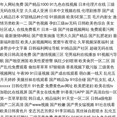
年人网站免费
国产精品1000
91九色在线视频
日本伦理片在线
三级
无码在线天堂
久久成人亚洲
日本中文视频在线
伦理剧推荐
国产成
人精品日本
97甜桃品种介绍
91插插插
欧美SE第二页
毛片内射女
激
情另类欧美一二
国产色视频
孕妇三级av无码
日韩欧美色综合
美女
社区成人
在线免费看片
日本一级
国产传媒视频网站
免费观看污网
站
最新激情h网站
国产喷浆抽搐
宅男久久国产精品
国产乱肥老妇
最
新福利影院
欧美人妖视频网站
窝窝午夜理论
久草视频深夜福利
波
多野步中文字幕
日韩福利网址导航
91精品国产社区
超碰无码在线
欧美日韩高清免费
国产激情视频三区
宅男福利在线播放
91视频污导
航
国产啪亚洲国
欧美性爱密臀
疯狂少妇喷潮
欧美肏屄一区二区
国
产乱伦免费观看
偷拍草草草
97狠狠插
香蕉视频下载污版
三级黄色
视频网址
午夜99
91日逼视频
国产成在线观看
萌白酱一线天
乱伦五
月天婷婷
美腿丝袜在线观看
国产精品3p
91综合碰
国产乱女乱
成人
xxxxx
日韩伦理片
91色爱
免费黄色av网址
欧美肥老妇
欧美在线tv
加勒比在线视屏
国产美女在线免费
91香蕉污APP
国产高清自拍一区
第一页草草影院
韩日成人
精品福利
91天堂一区二区
日韩a级电影
国产二区高清
国产www视频
国产粉嫩
国产男女猛视频
91社在线看
欧美日韩黄色片
变态另态另类2
91李宗精品
黑丝袜自慰喷水
乱伦五
月
国产无码网站
三级无毒免费
青青草51
91丝袜在线
91九色在线观